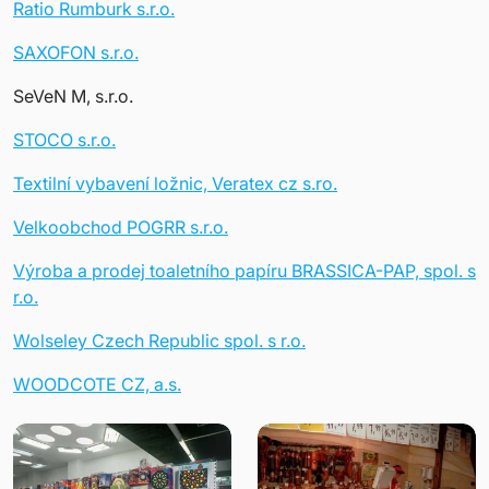
Ratio Rumburk s.r.o.
SAXOFON s.r.o.
SeVeN M, s.r.o.
STOCO s.r.o.
Textilní vybavení ložnic, Veratex cz s.ro.
Velkoobchod POGRR s.r.o.
Výroba a prodej toaletního papíru BRASSICA-PAP, spol. s
r.o.
Wolseley Czech Republic spol. s r.o.
WOODCOTE CZ, a.s.