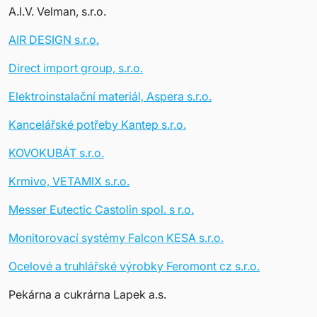
A.I.V. Velman, s.r.o.
AIR DESIGN s.r.o.
Direct import group, s.r.o.
Elektroinstalační materiál, Aspera s.r.o.
Kancelářské potřeby Kantep s.r.o.
KOVOKUBÁT s.r.o.
Krmivo, VETAMIX s.r.o.
Messer Eutectic Castolin spol. s r.o.
Monitorovací systémy Falcon KESA s.r.o.
Ocelové a truhlářské výrobky Feromont cz s.r.o.
Pekárna a cukrárna Lapek a.s.